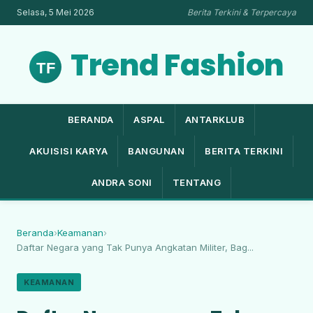
Selasa, 5 Mei 2026
Berita Terkini & Terpercaya
Trend Fashion
BERANDA
ASPAL
ANTARKLUB
AKUISISI KARYA
BANGUNAN
BERITA TERKINI
ANDRA SONI
TENTANG
Beranda
›
Keamanan
›
Daftar Negara yang Tak Punya Angkatan Militer, Bag...
KEAMANAN