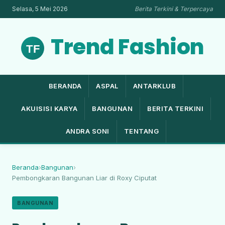
Selasa, 5 Mei 2026
Berita Terkini & Terpercaya
Trend Fashion
BERANDA
ASPAL
ANTARKLUB
AKUISISI KARYA
BANGUNAN
BERITA TERKINI
ANDRA SONI
TENTANG
Beranda
›
Bangunan
›
Pembongkaran Bangunan Liar di Roxy Ciputat
BANGUNAN