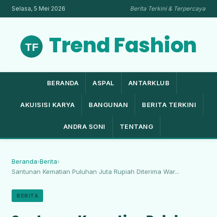
Selasa, 5 Mei 2026
Berita Terkini & Terpercaya
Trend Fashion
BERANDA
ASPAL
ANTARKLUB
AKUISISI KARYA
BANGUNAN
BERITA TERKINI
ANDRA SONI
TENTANG
Beranda
›
Berita
›
Santunan Kematian Puluhan Juta Rupiah Diterima War...
BERITA