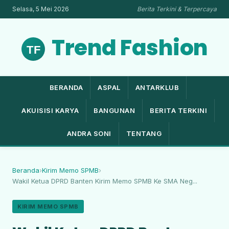
Selasa, 5 Mei 2026
Berita Terkini & Terpercaya
Trend Fashion
BERANDA
ASPAL
ANTARKLUB
AKUISISI KARYA
BANGUNAN
BERITA TERKINI
ANDRA SONI
TENTANG
Beranda
›
Kirim Memo SPMB
›
Wakil Ketua DPRD Banten Kirim Memo SPMB Ke SMA Neg...
KIRIM MEMO SPMB